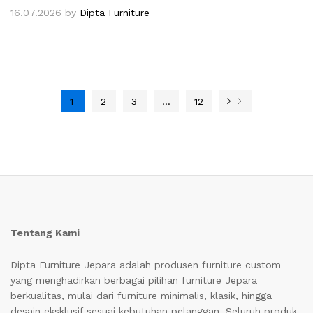
16.07.2026
by
Dipta Furniture
1
2
3
…
12
Tentang Kami
Dipta Furniture Jepara adalah produsen furniture custom
yang menghadirkan berbagai pilihan furniture Jepara
berkualitas, mulai dari furniture minimalis, klasik, hingga
desain eksklusif sesuai kebutuhan pelanggan. Seluruh produk