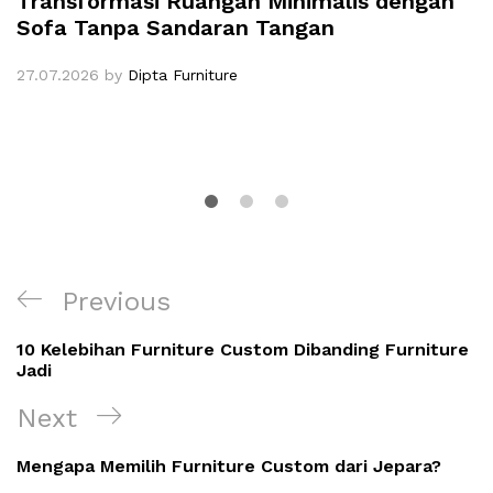
Transformasi Ruangan Minimalis dengan
Sofa Tanpa Sandaran Tangan
27.07.2026
by
Dipta Furniture
Navigasi
Previous
Previous
pos
Post
10 Kelebihan Furniture Custom Dibanding Furniture
Jadi
Next
Next
Post
Mengapa Memilih Furniture Custom dari Jepara?