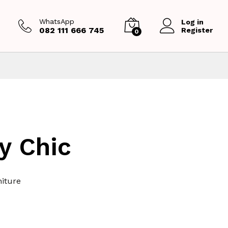
WhatsApp
Log in
082 111 666 745
Register
0
y Chic
iture