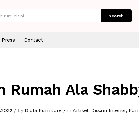
Search
 Press
Contact
n Rumah Ala Shabb
.2022
/
by
Dipta Furniture
/
in
Artikel
,
Desain Interior
,
Furn