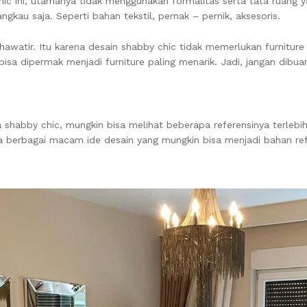
ini, utamanya tidak menggunakan formalitas serta tata ruang yang
gkau saja. Seperti bahan tekstil, pernak – pernik, aksesoris.
khawatir. Itu karena desain shabby chic tidak memerlukan furniture
 bisa dipermak menjadi furniture paling menarik. Jadi, jangan dibua
la shabby chic, mungkin bisa melihat beberapa referensinya terleb
ada berbagai macam ide desain yang mungkin bisa menjadi bahan ref