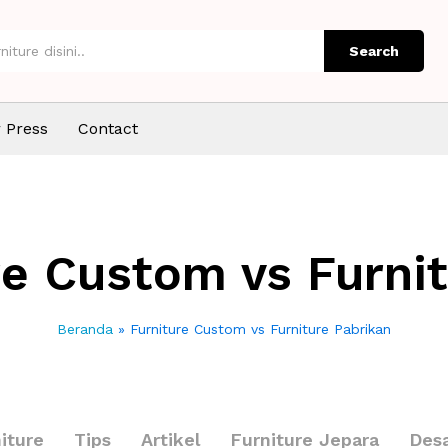
Search
 Press
Contact
re Custom vs Furni
Beranda
»
Furniture Custom vs Furniture Pabrikan
iture
Tips
Artikel
Furniture Jepara
Desa