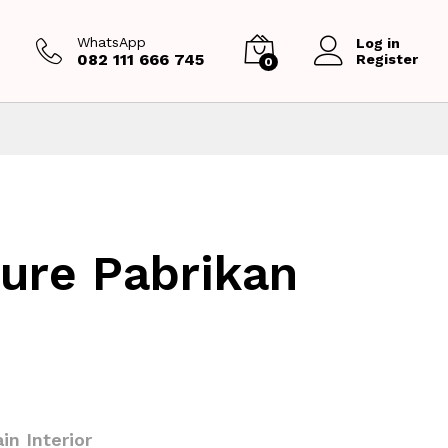
WhatsApp
Log in
082 111 666 745
Register
0
ture Pabrikan
in Interior