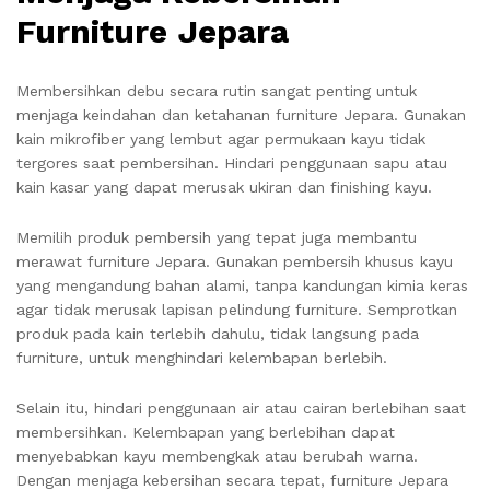
Furniture Jepara
Membersihkan debu secara rutin sangat penting untuk
menjaga keindahan dan ketahanan furniture Jepara. Gunakan
kain mikrofiber yang lembut agar permukaan kayu tidak
tergores saat pembersihan. Hindari penggunaan sapu atau
kain kasar yang dapat merusak ukiran dan finishing kayu.
Memilih produk pembersih yang tepat juga membantu
merawat furniture Jepara. Gunakan pembersih khusus kayu
yang mengandung bahan alami, tanpa kandungan kimia keras
agar tidak merusak lapisan pelindung furniture. Semprotkan
produk pada kain terlebih dahulu, tidak langsung pada
furniture, untuk menghindari kelembapan berlebih.
Selain itu, hindari penggunaan air atau cairan berlebihan saat
membersihkan. Kelembapan yang berlebihan dapat
menyebabkan kayu membengkak atau berubah warna.
Dengan menjaga kebersihan secara tepat, furniture Jepara