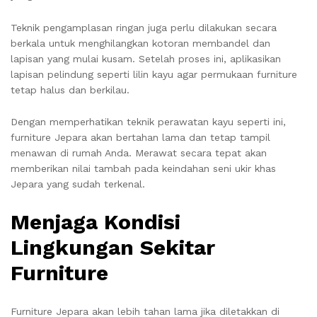
Teknik pengamplasan ringan juga perlu dilakukan secara
berkala untuk menghilangkan kotoran membandel dan
lapisan yang mulai kusam. Setelah proses ini, aplikasikan
lapisan pelindung seperti lilin kayu agar permukaan furniture
tetap halus dan berkilau.
Dengan memperhatikan teknik perawatan kayu seperti ini,
furniture Jepara akan bertahan lama dan tetap tampil
menawan di rumah Anda. Merawat secara tepat akan
memberikan nilai tambah pada keindahan seni ukir khas
Jepara yang sudah terkenal.
Menjaga Kondisi
Lingkungan Sekitar
Furniture
Furniture Jepara akan lebih tahan lama jika diletakkan di