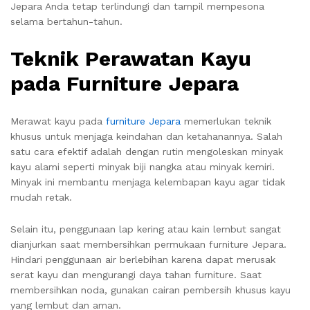
Jepara Anda tetap terlindungi dan tampil mempesona
selama bertahun-tahun.
Teknik Perawatan Kayu
pada Furniture Jepara
Merawat kayu pada
furniture Jepara
memerlukan teknik
khusus untuk menjaga keindahan dan ketahanannya. Salah
satu cara efektif adalah dengan rutin mengoleskan minyak
kayu alami seperti minyak biji nangka atau minyak kemiri.
Minyak ini membantu menjaga kelembapan kayu agar tidak
mudah retak.
Selain itu, penggunaan lap kering atau kain lembut sangat
dianjurkan saat membersihkan permukaan furniture Jepara.
Hindari penggunaan air berlebihan karena dapat merusak
serat kayu dan mengurangi daya tahan furniture. Saat
membersihkan noda, gunakan cairan pembersih khusus kayu
yang lembut dan aman.