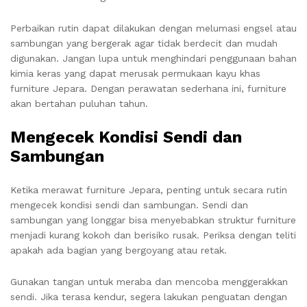
Perbaikan rutin dapat dilakukan dengan melumasi engsel atau
sambungan yang bergerak agar tidak berdecit dan mudah
digunakan. Jangan lupa untuk menghindari penggunaan bahan
kimia keras yang dapat merusak permukaan kayu khas
furniture Jepara. Dengan perawatan sederhana ini, furniture
akan bertahan puluhan tahun.
Mengecek Kondisi Sendi dan
Sambungan
Ketika merawat furniture Jepara, penting untuk secara rutin
mengecek kondisi sendi dan sambungan. Sendi dan
sambungan yang longgar bisa menyebabkan struktur furniture
menjadi kurang kokoh dan berisiko rusak. Periksa dengan teliti
apakah ada bagian yang bergoyang atau retak.
Gunakan tangan untuk meraba dan mencoba menggerakkan
sendi. Jika terasa kendur, segera lakukan penguatan dengan