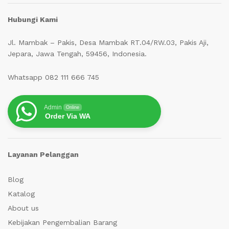
Hubungi Kami
Jl. Mambak – Pakis, Desa Mambak RT.04/RW.03, Pakis Aji,
Jepara, Jawa Tengah, 59456, Indonesia.
Whatsapp 082 111 666 745
Admin
Online
Order Via WA
Layanan Pelanggan
Blog
Katalog
About us
Kebijakan Pengembalian Barang