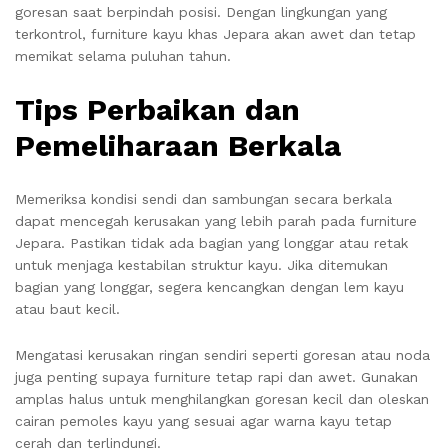
goresan saat berpindah posisi. Dengan lingkungan yang
terkontrol, furniture kayu khas Jepara akan awet dan tetap
memikat selama puluhan tahun.
Tips Perbaikan dan
Pemeliharaan Berkala
Memeriksa kondisi sendi dan sambungan secara berkala
dapat mencegah kerusakan yang lebih parah pada furniture
Jepara. Pastikan tidak ada bagian yang longgar atau retak
untuk menjaga kestabilan struktur kayu. Jika ditemukan
bagian yang longgar, segera kencangkan dengan lem kayu
atau baut kecil.
Mengatasi kerusakan ringan sendiri seperti goresan atau noda
juga penting supaya furniture tetap rapi dan awet. Gunakan
amplas halus untuk menghilangkan goresan kecil dan oleskan
cairan pemoles kayu yang sesuai agar warna kayu tetap
cerah dan terlindungi.