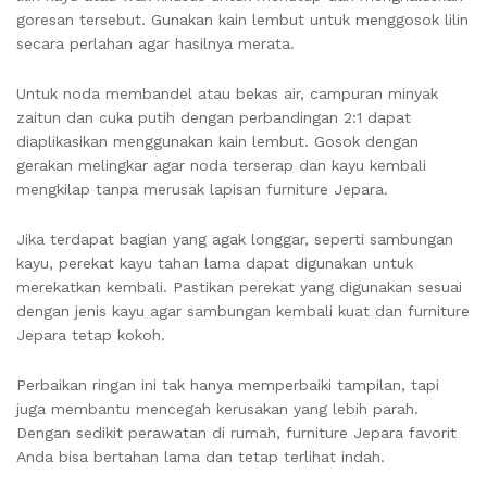
goresan tersebut. Gunakan kain lembut untuk menggosok lilin
secara perlahan agar hasilnya merata.
Untuk noda membandel atau bekas air, campuran minyak
zaitun dan cuka putih dengan perbandingan 2:1 dapat
diaplikasikan menggunakan kain lembut. Gosok dengan
gerakan melingkar agar noda terserap dan kayu kembali
mengkilap tanpa merusak lapisan furniture Jepara.
Jika terdapat bagian yang agak longgar, seperti sambungan
kayu, perekat kayu tahan lama dapat digunakan untuk
merekatkan kembali. Pastikan perekat yang digunakan sesuai
dengan jenis kayu agar sambungan kembali kuat dan furniture
Jepara tetap kokoh.
Perbaikan ringan ini tak hanya memperbaiki tampilan, tapi
juga membantu mencegah kerusakan yang lebih parah.
Dengan sedikit perawatan di rumah, furniture Jepara favorit
Anda bisa bertahan lama dan tetap terlihat indah.