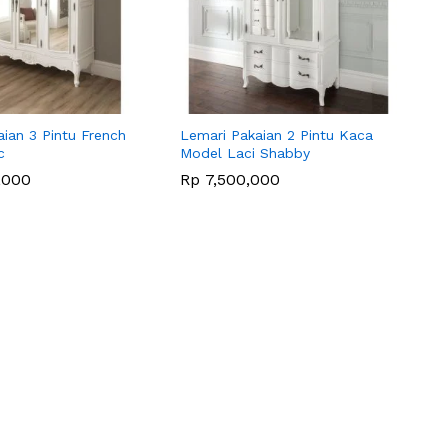
ian 3 Pintu French
Lemari Pakaian 2 Pintu Kaca
c
Model Laci Shabby
,000
,000
Rp
Rp
7,500,000
7,500,000