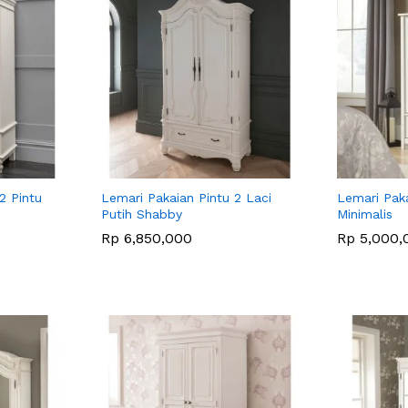
2 Pintu
Lemari Pakaian Pintu 2 Laci
Lemari Paka
Putih Shabby
Minimalis
Rp
Rp
6,850,000
6,850,000
Rp
Rp
5,000,
5,000,