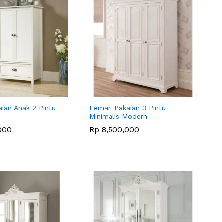
ian Anak 2 Pintu
Lemari Pakaian 3 Pintu
Minimalis Modern
000
000
Rp
Rp
8,500,000
8,500,000