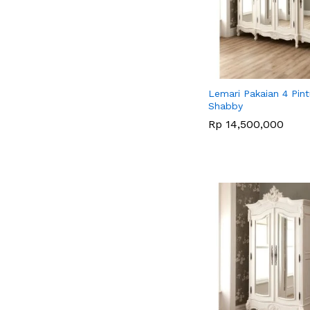
Lemari Pakaian 4 Pint
Shabby
Rp
Rp
14,500,000
14,500,000