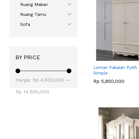
Ruang Makan
Ruang Tamu
Sofa
BY PRICE
Lemari Pakaian Putih 
Simple
Harga
Harga
Harga:
Rp 4,500,000
—
Rp
Rp
5,850,000
5,850,000
terendah
tertinggi
Rp 14,500,000