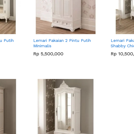
u Putih
Lemari Pakaian 2 Pintu Putih
Lemari Paka
Minimalis
Shabby Chi
Rp
Rp
5,500,000
5,500,000
Rp
Rp
10,500
10,500