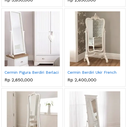
ga
ga
endah
tinggi
Cermin Pigura Berdiri Berlaci
Cermin Berdiri Ukir French
Rp
2,650,000
Rp
2,400,000