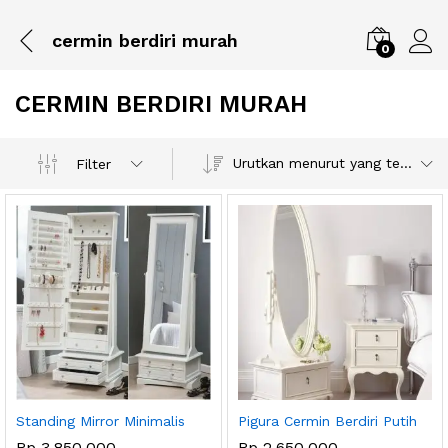
cermin berdiri murah
0
CERMIN BERDIRI MURAH
Urutkan menurut yang terbaru
Filter
Standing Mirror Minimalis
Pigura Cermin Berdiri Putih
Rp
3,850,000
Rp
2,650,000