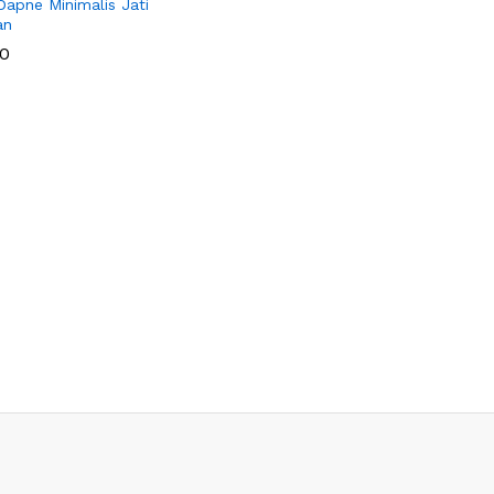
Dapne Minimalis Jati
an
0
0