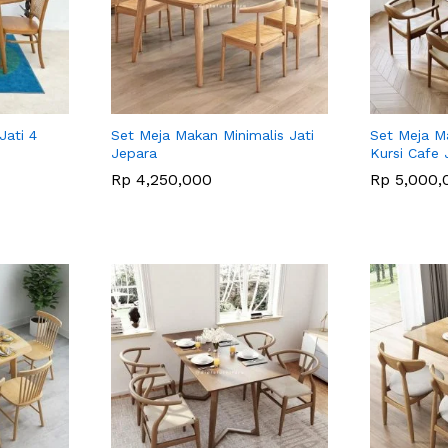
Jati 4
Set Meja Makan Minimalis Jati
Set Meja M
Jepara
Kursi Cafe 
Rp
Rp
4,250,000
4,250,000
Rp
Rp
5,000,
5,000,