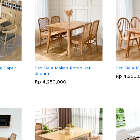
g Dapur
Set Meja Makan Rotan Jati
Set Meja M
Jepara
Rp
Rp
4,250,
4,250,
Rp
Rp
4,250,000
4,250,000