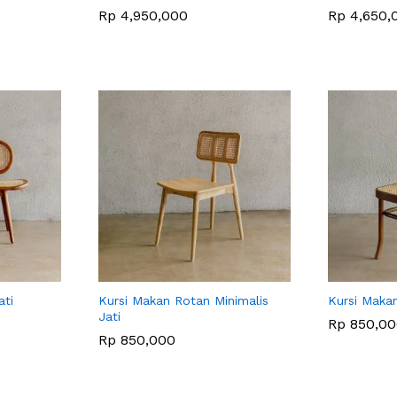
Rp
Rp
4,950,000
4,950,000
Rp
Rp
4,650,
4,650,
ati
Kursi Makan Rotan Minimalis
Kursi Maka
Jati
Rp
Rp
850,00
850,00
Rp
Rp
850,000
850,000