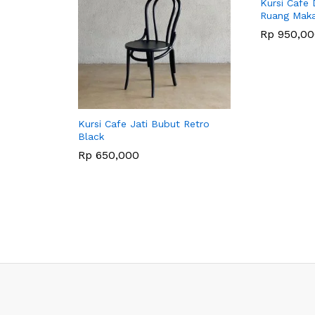
Kursi Cafe 
Ruang Mak
Rp
Rp
950,00
950,00
Kursi Cafe Jati Bubut Retro
Black
Rp
Rp
650,000
650,000