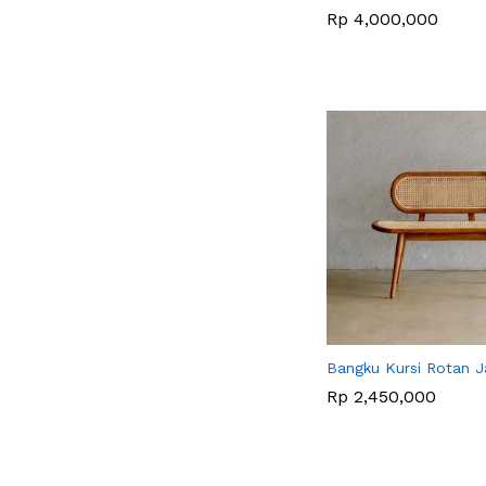
Rp
Rp
4,000,000
4,000,000
Bangku Kursi Rotan J
Rp
Rp
2,450,000
2,450,000