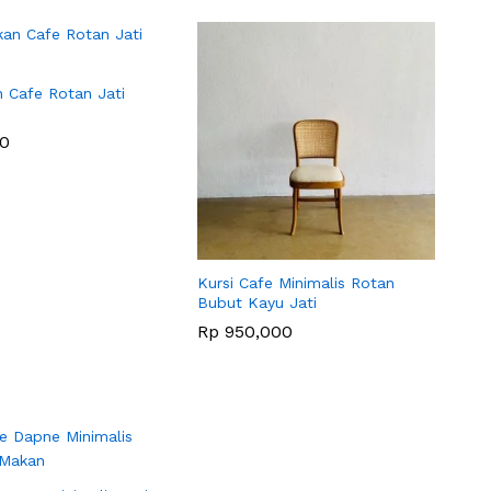
n Cafe Rotan Jati
0
0
Kursi Cafe Minimalis Rotan
Bubut Kayu Jati
Rp
Rp
950,000
950,000