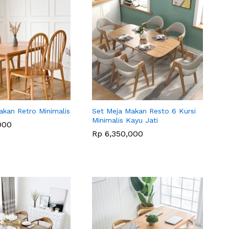
akan Retro Minimalis
Set Meja Makan Resto 6 Kursi
Minimalis Kayu Jati
000
000
Rp
Rp
6,350,000
6,350,000