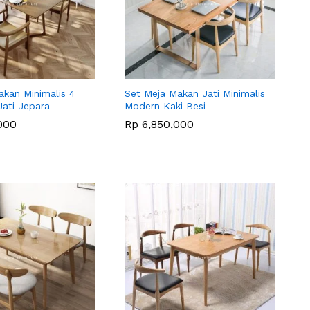
akan Minimalis 4
Set Meja Makan Jati Minimalis
Jati Jepara
Modern Kaki Besi
000
000
Rp
Rp
6,850,000
6,850,000