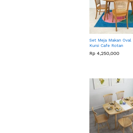
Set Meja Makan Oval 
Kursi Cafe Rotan
Rp
Rp
4,250,000
4,250,000