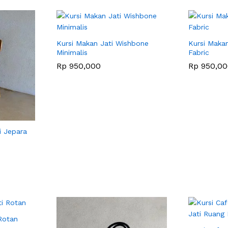
Kursi Makan Jati Wishbone
Kursi Maka
Minimalis
Fabric
Rp
Rp
950,000
950,000
Rp
Rp
950,00
950,00
i Jepara
Rotan