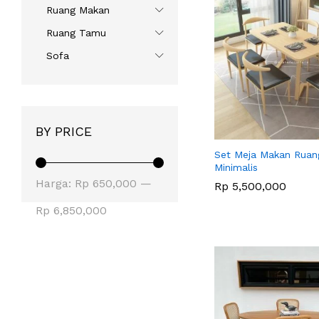
Ruang Makan
Ruang Tamu
Sofa
BY PRICE
Set Meja Makan Ruan
Minimalis
Harga
Harga
Harga:
Rp 650,000
—
Rp
Rp
5,500,000
5,500,000
terendah
tertinggi
Rp 6,850,000