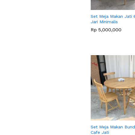
Set Meja Makan Jati 6
Jari Minimalis
Rp
Rp
5,000,000
5,000,000
Set Meja Makan Bunda
Cafe Jati