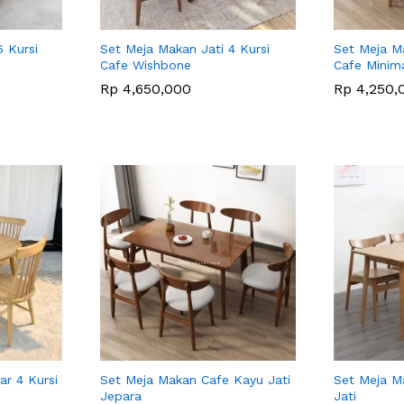
 Kursi
Set Meja Makan Jati 4 Kursi
Set Meja Ma
Cafe Wishbone
Cafe Minima
Rp
Rp
4,650,000
4,650,000
Rp
Rp
4,250,
4,250,
r 4 Kursi
Set Meja Makan Cafe Kayu Jati
Set Meja M
Jepara
Jati