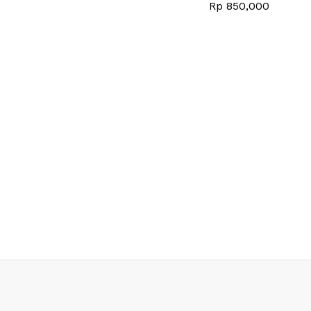
Rp
Rp
850,000
850,000