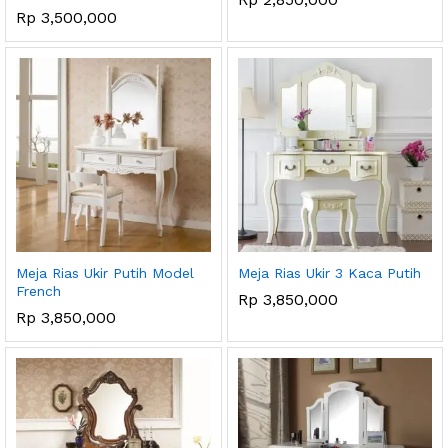
Rp
3,500,000
ga
ga
endah
tinggi
Meja Rias Ukir Putih Model
Meja Rias Ukir 3 Kaca Putih
French
Rp
3,850,000
Rp
3,850,000