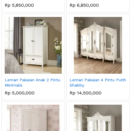
Rp
5,850,000
Rp
6,850,000
ga
ga
endah
tinggi
Lemari Pakaian Anak 2 Pintu
Lemari Pakaian 4 Pintu Putih
Minimalis
Shabby
Rp
5,000,000
Rp
14,500,000