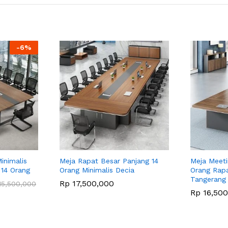
-
6
%
inimalis
Meja Rapat Besar Panjang 14
Meja Meeti
 14 Orang
Orang Minimalis Decia
Orang Rapa
Tangerang
Rp
17,500,000
5,500,000
Rp
16,500