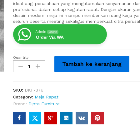
ideal bagi perusahaan yang mengutamakan kenyamanan dan
profesional dalam setiap kegiatan rapat. Dengan ukuran yan
desain modern, meja ini mampu memberikan ruang kerja ya
seluruh peserta meeting sekaligus memperkuat citra perusa
Admin
Online
Order Via WA
Quantity:
Meja
Tambah ke keranjang
Rapat
Pimpinan
Ukuran
Besar
SKU:
DKF-376
10
Category:
Meja Rapat
Orang
Brand:
Dipta Furniture
Meeting
Khusus
quantity