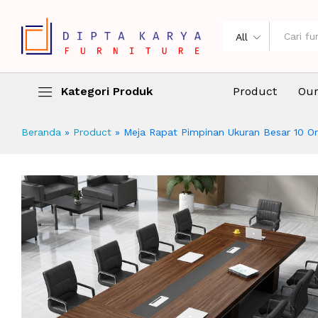
Meja Rapat Pimpinan Ukuran Besar
Description
Specification
Ulasan (0)
All
Kategori Produk
Product
Our
Beranda
»
Product
»
Meja Rapat Pimpinan Ukuran Besar 10 O