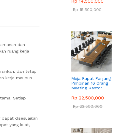
Rp
14,500,000
Rp
15,500,000
nyamanan dan
an ruang kerja
rsihkan, dan tetap
an kerja maupun
Meja Rapat Panjang
Pimpinan 16 Orang
Meeting Kantor
Rp
22,500,000
utama. Setiap
Rp
23,500,000
g dapat disesuaikan
apat yang kuat,