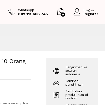
Rp
10,500,000
Tambah ke keranjang
WhatsApp
Log in
082 111 666 745
Register
0
 10 Orang
Pengiriman ke
seluruh
indonesia
Jaminan
pengiriman
Pembelian
produk bisa di
custom
 merupakan pilihan