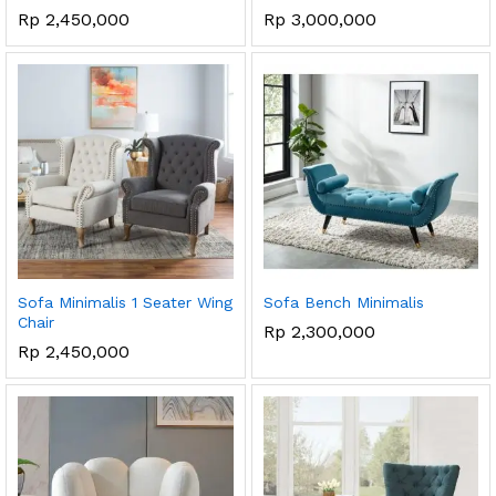
Rp
2,450,000
Rp
3,000,000
ga
ga
endah
tinggi
Sofa Minimalis 1 Seater Wing
Sofa Bench Minimalis
Chair
Rp
2,300,000
Rp
2,450,000