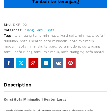
Tambah ke keranjang
Seater
Laras
quantity
SKU:
DKF-192
Categories:
Ruang Tamu
,
Sofa
Tags:
kursi ruang tamu minimalis
,
kursi sofa minimalis
,
sofa 1
dudukan
,
sofa 1 seater
,
sofa minimalis
,
sofa minimalis
modern
,
sofa minimalis terbaru
,
sofa modern
,
sofa ruang
tamu
,
sofa ruang tamu minimalis
,
sofa ruang tv
,
sofa santai
Description
Kursi Sofa Minimalis 1 Seater Laras
Tambahkan sofa ini di ruang tamu Anda dengan Sofa