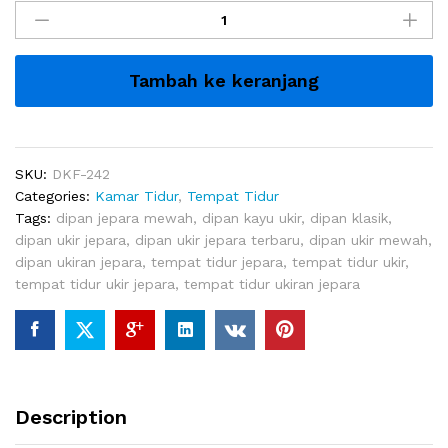
Ukir
Jepara
Francis
Tambah ke keranjang
Luxury
quantity
SKU:
DKF-242
Categories:
Kamar Tidur
,
Tempat Tidur
Tags:
dipan jepara mewah
,
dipan kayu ukir
,
dipan klasik
,
dipan ukir jepara
,
dipan ukir jepara terbaru
,
dipan ukir mewah
,
dipan ukiran jepara
,
tempat tidur jepara
,
tempat tidur ukir
,
tempat tidur ukir jepara
,
tempat tidur ukiran jepara
Description