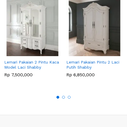
Lemari Pakaian 2 Pintu Kaca
Lemari Pakaian Pintu 2 Laci
Model Laci Shabby
Putih Shabby
Rp
7,500,000
Rp
6,850,000