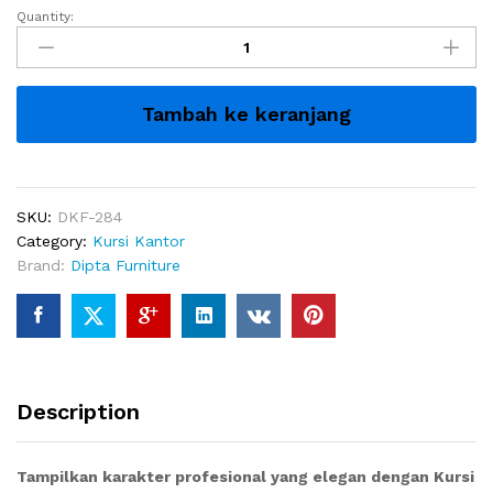
Quantity:
Kursi
Kantor
Direktur
Avelia
Tambah ke keranjang
Unik
quantity
SKU:
DKF-284
Category:
Kursi Kantor
Brand:
Dipta Furniture
Description
Tampilkan karakter profesional yang elegan dengan Kursi