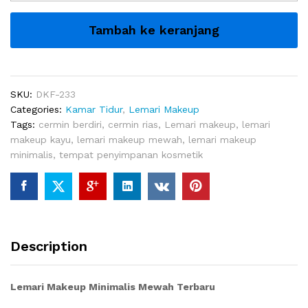
Minimalis
Mewah
Tambah ke keranjang
Terbaru
quantity
SKU:
DKF-233
Categories:
Kamar Tidur
,
Lemari Makeup
Tags:
cermin berdiri
,
cermin rias
,
Lemari makeup
,
lemari
makeup kayu
,
lemari makeup mewah
,
lemari makeup
minimalis
,
tempat penyimpanan kosmetik
Description
Lemari Makeup Minimalis Mewah Terbaru