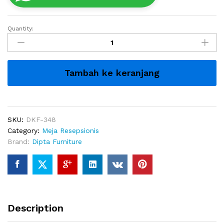
Quantity:
Meja
Resepsionis
Modern
Penerima
Tambah ke keranjang
Tamu
Premium
quantity
SKU:
DKF-348
Category:
Meja Resepsionis
Brand:
Dipta Furniture
Description