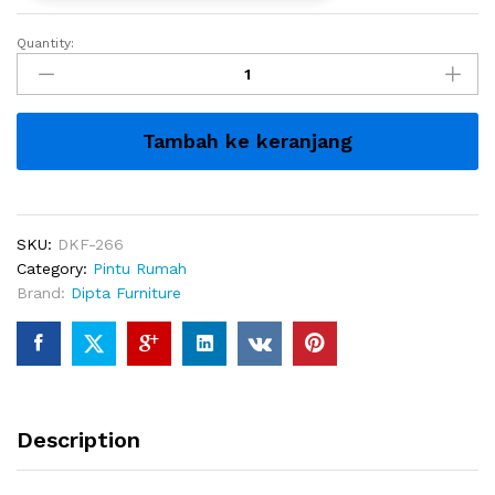
Quantity:
Pintu
Kupu
Tarung
Kayu
Tambah ke keranjang
Jati
Japandi
Modern
Celia
quantity
SKU:
DKF-266
Category:
Pintu Rumah
Brand:
Dipta Furniture
Description