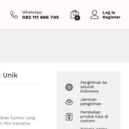
Rp
3,850,000
Tambah ke keranjang
WhatsApp
Log in
082 111 666 745
Register
0
t Unik
Pengiriman ke
seluruh
indonesia
Jaminan
pengiriman
Pembelian
produk bisa di
ihan furnitur yang
custom
n film bersama