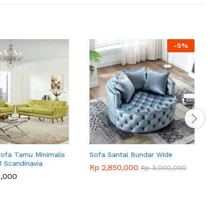
-
5
%
Sofa Tamu Minimalis
Sofa Santai Bundar Wide
S
 Scandinavia
Rp
2,850,000
Rp
3,000,000
,000