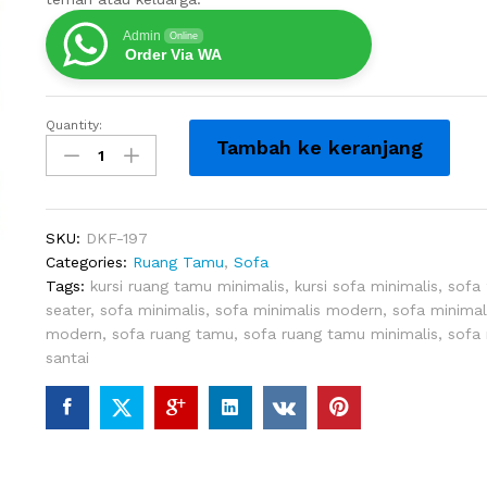
Admin
Online
Order Via WA
Quantity:
Sofa
Tambah ke keranjang
Minimalis
Ruang
Santai
Velvet
SKU:
DKF-197
Unik
Categories:
Ruang Tamu
,
Sofa
quantity
Tags:
kursi ruang tamu minimalis
,
kursi sofa minimalis
,
sofa
seater
,
sofa minimalis
,
sofa minimalis modern
,
sofa minimal
modern
,
sofa ruang tamu
,
sofa ruang tamu minimalis
,
sofa 
santai