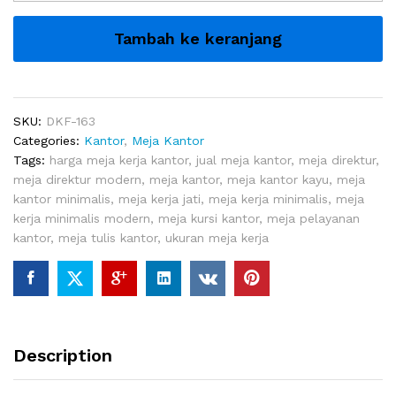
Kantor
Antiq
Tambah ke keranjang
quantity
SKU:
DKF-163
Categories:
Kantor
,
Meja Kantor
Tags:
harga meja kerja kantor
,
jual meja kantor
,
meja direktur
,
meja direktur modern
,
meja kantor
,
meja kantor kayu
,
meja
kantor minimalis
,
meja kerja jati
,
meja kerja minimalis
,
meja
kerja minimalis modern
,
meja kursi kantor
,
meja pelayanan
kantor
,
meja tulis kantor
,
ukuran meja kerja
Description